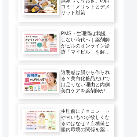
無添つくりおき」の口
コミ！メリットとデメ
リット対策
PMS・生理痛は我慢
しない時代へ｜薬剤師
がピルのオンライン診
療「マイピル」を解
説！
透明感は腸から作られ
る？美白化粧品だけで
は足りない理由と内側
美白ケアを薬剤師が解
説
生理前にチョコレート
や甘いものが欲しくな
るのはなぜ？血糖値と
腸内環境の関係を薬剤
師が解説