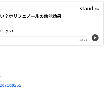
ぞ
62c71da252