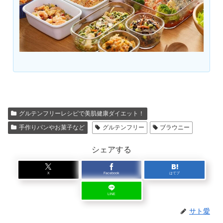
グルテンフリーレシピで美肌健康ダイエット！
手作りパンやお菓子など
グルテンフリー
ブラウニー
シェアする
X
Facebook
はてブ
LINE
サト愛