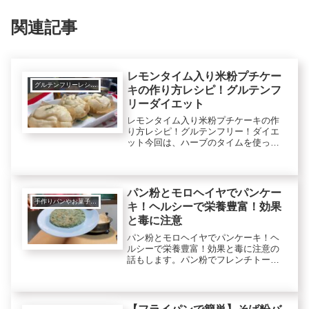
関連記事
レモンタイム入り米粉プチケー
グルテンフリーレシピで美肌健康ダイエット！
キの作り方レシピ！グルテンフ
リーダイエット
レモンタイム入り米粉プチケーキの作
り方レシピ！グルテンフリー！ダイエ
ット今回は、ハーブのタイムを使って
グルテンフリー（小麦無し）の米粉で
プチケーキを作ります。レモンの香り
がするレモンタイムを使いますが普通
の市販されているタイムを使っても大
パン粉とモロヘイヤでパンケー
丈...
手作りパンやお菓子など
キ！ヘルシーで栄養豊富！効果
と毒に注意
パン粉とモロヘイヤでパンケーキ！ヘ
ルシーで栄養豊富！効果と毒に注意の
話もします。パン粉でフレンチトース
トを作ったりパン粉でバナナとココア
パンケーキを作ったらとても美味しか
ったんです。それでパン粉を使って
色々実験してみています。今回は、余