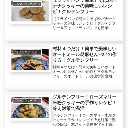
【フライパンで簡単】そば粉バ
った...
グルテンフリーレシピで美肌健康ダイエット！
ナナクッキーの美味しいレシ
ピ！グルテンフリー
【フライパンで簡単】そば粉バナナク
ッキーの美味しいレシピ！グルテンフ
リー今回は、フライパンでも簡単に作
れるグルテンフリーのそば粉や米粉と
バナナでそば粉バナナクッキーを作り
ます。そば粉はルチンで血液サラサラ
効果やビタミンB2で美肌、B1で疲労...
材料４つだけ！簡単で美味しい
グルテンフリーレシピで美肌健康ダイエット！
オートミール胡麻せんべいの作
り方！グルテンフリー
材料４つだけ！簡単で美味しいオート
ミール胡麻せんべいの作り方グルテン
フリーのオートミールは疲労回復効
果、腸内改善で便秘予防や美肌、ダイ
エットにも役立ちます。胡麻は、セサ
ミンで抗酸化作用や老化予防が期待で
きます。ですから、今回作るオートミ
グルテンフリー！ローズマリー
ール...
グルテンフリーレシピで美肌健康ダイエット！
米粉クッキーの手作りレシピ！
冷え対策で温活
グルテンフリー！ローズマリー米粉ク
ッキーの手作りレシピ！冷え対策で温
活今回は、寒さから身体を守る！簡単