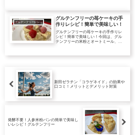
で美味しく温活できるヘルシーなロー
ズマリー米粉クッキーを作ります。グ
ルテンフリーの米粉は、ダイエットに
も良く、コレステロールを下げる効果
グルテンフリーの苺ケーキの手
も...
グルテンフリーレシピで美肌健康ダイエット！
作りレシピ！簡単で美味しい！
グルテンフリーの苺ケーキの手作りレ
シピ！簡単で美味しい！今回は、グル
テンフリーの米粉とオートミール、そ
して苺で苺ケーキ、苺フルーツケーキ
を作ります。苺は、虫歯予防、腸内改
善（腸活）、疲れ目予防などに役立ち
ます。米粉はダイエットによく、コレ
ス...
新田ゼラチン「コラゲネイド」の効果や
口コミ！メリットとデメリット対策
発酵不要！人参米粉パンの簡単で美味し
いレシピ！グルテンフリー