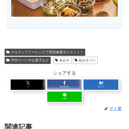
グルテンフリーレシピで美肌健康ダイエット！
手作りパンやお菓子など
あおさ
あおさパン
シェアする
X
Facebook
はてブ
LINE
サト愛
関連記事