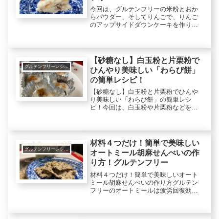
今回は、グルテンフリーの米粉とおか
らパウダー、そしてりんごで、りんご
のアップサイドダウンケーキを作りま
す。りんごは、整腸作用、ダイエッ
ト、美肌などに役立ちます。おからパ
ウダーは、食物繊維が多いので腸内環
境の改善で便秘予防、ダイエット、美
【砂糖なし】白玉粉と片栗粉で
肌に...
グルテンフリーレシピで美肌健康ダイエット！
ひんやり美味しい「わらび餅」
の簡単レシピ！
【砂糖なし】白玉粉と片栗粉でひんや
り美味しい「わらび餅」の簡単レシ
ピ！今回は、白玉粉や片栗粉などを使
って、水まんじゅうみたいに冷んやり
美味しい「わらび餅」を作ります。白
玉粉は、疲労回復効果があり、消化吸
収も良くなります。片栗粉は、消化に
材料４つだけ！簡単で美味しい
良く...
グルテンフリーレシピで美肌健康ダイエット！
オートミール胡麻せんべいの作
り方！グルテンフリー
材料４つだけ！簡単で美味しいオート
ミール胡麻せんべいの作り方グルテン
フリーのオートミールは疲労回復効
果、腸内改善で便秘予防や美肌、ダイ
エットにも役立ちます。胡麻は、セサ
ミンで抗酸化作用や老化予防が期待で