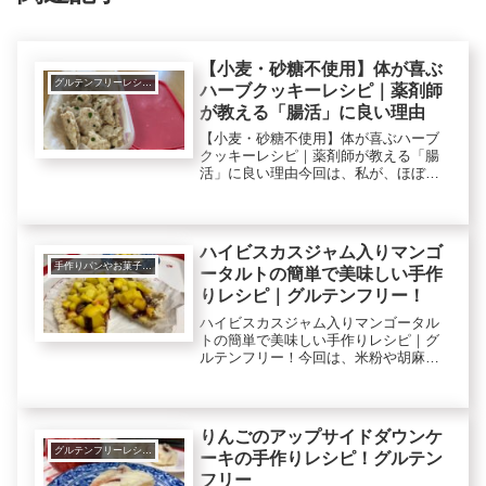
【小麦・砂糖不使用】体が喜ぶ
グルテンフリーレシピで美肌健康ダイエット！
ハーブクッキーレシピ｜薬剤師
が教える「腸活」に良い理由
【小麦・砂糖不使用】体が喜ぶハーブ
クッキーレシピ｜薬剤師が教える「腸
活」に良い理由今回は、私が、ほぼ毎
日食べているハーブクッキー（ハーブ
クラッカー）を作ります。腸活に良い
ので、腸活クッキーでもあります。グ
ルテンフリー（小麦不使用）、卵不使
ハイビスカスジャム入りマンゴ
用...
手作りパンやお菓子など
ータルトの簡単で美味しい手作
りレシピ｜グルテンフリー！
ハイビスカスジャム入りマンゴータル
トの簡単で美味しい手作りレシピ｜グ
ルテンフリー！今回は、米粉や胡麻、
マンゴー、ハイビスカスジャム（ロー
ゼルジャム）などで、グルテンフリー
のマンゴータルトを作ります。マンゴ
ーは、目の疲れ予防、ドライアイ対
りんごのアップサイドダウンケ
策、...
グルテンフリーレシピで美肌健康ダイエット！
ーキの手作りレシピ！グルテン
フリー