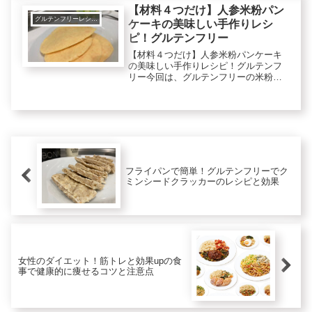
きます。ですから、今回作るオートミ
【材料４つだけ】人参米粉パン
ール...
グルテンフリーレシピで美肌健康ダイエット！
ケーキの美味しい手作りレシ
ピ！グルテンフリー
【材料４つだけ】人参米粉パンケーキ
の美味しい手作りレシピ！グルテンフ
リー今回は、グルテンフリーの米粉を
使って簡単で美味しい人参米粉パンケ
ーキを作ります。人参は、ベータカロ
テンが多いので抗酸化作用も高く、老
化予防、免疫力アップ、そしてドライ
ア...
フライパンで簡単！グルテンフリーでク
ミンシードクラッカーのレシピと効果
女性のダイエット！筋トレと効果upの食
事で健康的に痩せるコツと注意点