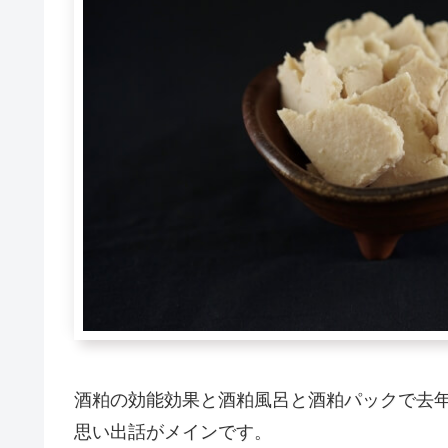
酒粕の効能効果と酒粕風呂と酒粕パックで去
思い出話がメインです。