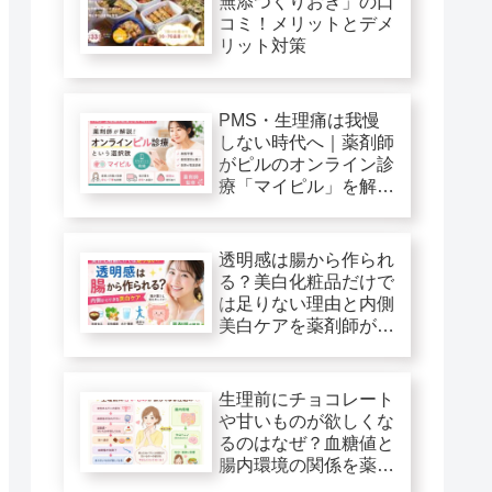
無添つくりおき」の口
コミ！メリットとデメ
リット対策
PMS・生理痛は我慢
しない時代へ｜薬剤師
がピルのオンライン診
療「マイピル」を解
説！
透明感は腸から作られ
る？美白化粧品だけで
は足りない理由と内側
美白ケアを薬剤師が解
説
生理前にチョコレート
や甘いものが欲しくな
るのはなぜ？血糖値と
腸内環境の関係を薬剤
師が解説