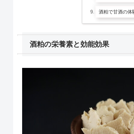
酒粕で甘酒の体
酒粕の栄養素と効能効果