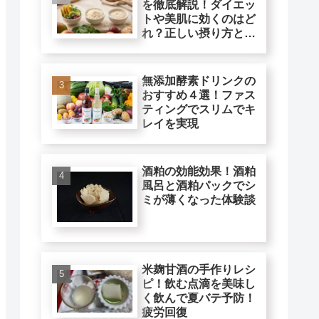
を徹底解説！ダイエッ
トや美肌に効くのはど
れ？正しい摂り方と注
意点
無添加酵素ドリンクの
おすすめ４選！ファス
ティングでスリムでキ
レイを実現
酒粕の効能効果！酒粕
風呂と酒粕パックでシ
ミが薄くなった体験談
米麹甘酒の手作りレシ
ピ！飲む点滴を美味し
く飲んで夏バテ予防！
疲労回復