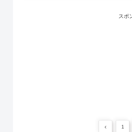
スポ
前
1