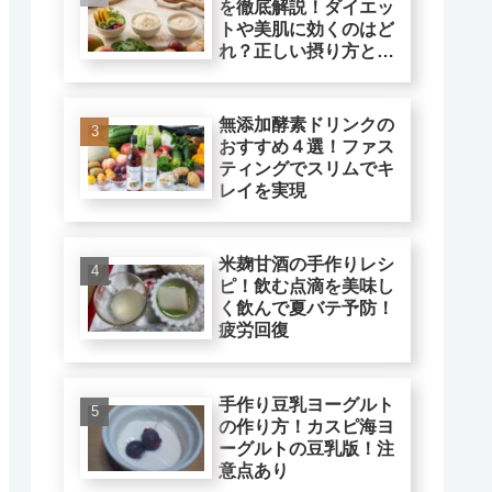
を徹底解説！ダイエッ
トや美肌に効くのはど
れ？正しい摂り方と注
意点
無添加酵素ドリンクの
おすすめ４選！ファス
ティングでスリムでキ
レイを実現
米麹甘酒の手作りレシ
ピ！飲む点滴を美味し
く飲んで夏バテ予防！
疲労回復
手作り豆乳ヨーグルト
の作り方！カスピ海ヨ
ーグルトの豆乳版！注
意点あり