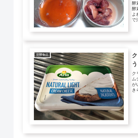
酵
酵
よ
で
い..
ク
発酵食品
う
ク
ム
が
き
い..