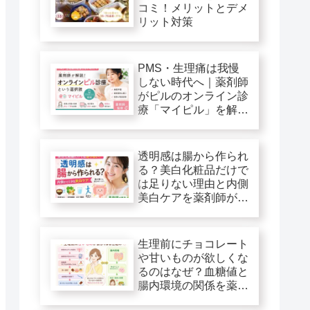
コミ！メリットとデメ
リット対策
PMS・生理痛は我慢
しない時代へ｜薬剤師
がピルのオンライン診
療「マイピル」を解
説！
透明感は腸から作られ
る？美白化粧品だけで
は足りない理由と内側
美白ケアを薬剤師が解
説
生理前にチョコレート
や甘いものが欲しくな
るのはなぜ？血糖値と
腸内環境の関係を薬剤
師が解説