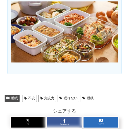
睡眠
不安
免疫力
眠れない
睡眠
シェアする
X
Facebook
はてブ