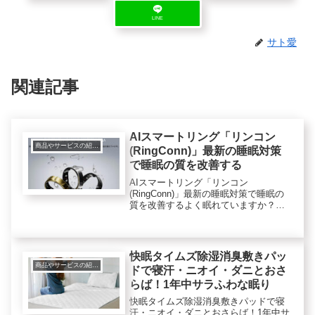
LINE
サト愛
関連記事
AIスマートリング「リンコン
商品やサービスの紹介レビュー
(RingConn)」最新の睡眠対策
で睡眠の質を改善する
AIスマートリング「リンコン
(RingConn)」最新の睡眠対策で睡眠の
質を改善するよく眠れていますか？毎
朝スッキリ目覚めたいのに「眠っても
疲れが取れない」と感じていません
か？そんな時は、睡眠の質が今一歩な
のかもしれません。自分の睡眠の質
快眠タイムズ除湿消臭敷きパッ
な...
商品やサービスの紹介レビュー
ドで寝汗・ニオイ・ダニとおさ
らば！1年中サラふわな眠り
快眠タイムズ除湿消臭敷きパッドで寝
汗・ニオイ・ダニとおさらば！1年中サ