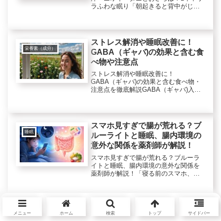
ラふわな眠り「朝起きると背中がじっ
とりして不快……」「枕や布団のニオ
イが最近気になってきた」「ダニ対策
をしたいけれど、何から手をつければ
いいかわからない」毎日使う寝具だ
ストレス解消や睡眠改善に！
か...
栄養素（成分）
GABA（ギャバ)の効果と含む食
べ物や注意点
ストレス解消や睡眠改善に！
GABA（ギャバ)の効果と含む食べ物・
注意点を徹底解説GABA（ギャバ)入り
のチョコとかスーパーでも時々見かけ
ますね。リラックス効果でストレス解
消や睡眠改善に良いとも言われるのが
GABA（γ-アミノ酪酸）です。そこ...
スマホ見すぎで腸が荒れる？ブ
睡眠
ルーライトと睡眠、腸内環境の
意外な関係を薬剤師が解説！
スマホ見すぎで腸が荒れる？ブルーラ
イトと睡眠、腸内環境の意外な関係を
薬剤師が解説！「寝る前のスマホ、や
めようと思っているのに、なかなかや
められない…」そんな方、多いのでは
ないでしょうか。スマホやパソコンか
ら出る「ブルーライト」が目や睡眠に
熟睡に必要なことは何？悪い食
悪...
メニュー
ホーム
検索
トップ
サイドバー
商品やサービスの紹介レビュー
材や良い食材と注意点や睡眠薬