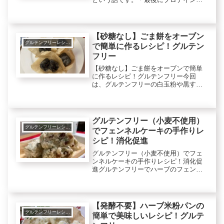
ダイエットに良い話もしています。も
の凄く美味しかったので簡単ですがレ
シピを残します。出来上がりはこちら
豆乳と卵のフレンチトーストレシピレ
【砂糖なし】ごま餅をオーブン
シ...
グルテンフリーレシピで美肌健康ダイエット！
で簡単に作るレシピ！グルテン
フリー
【砂糖なし】ごま餅をオーブンで簡単
に作るレシピ！グルテンフリー今回
は、グルテンフリーの白玉粉や黒すり
ごまなどを使って胡麻餅（ごま団子）
を作ります。白玉粉は、疲労回復効果
や消化吸収が良くなります。胡麻は、
血液サラサラ効果、抗酸化作用で老化
グルテンフリー（小麦不使用）
予防...
グルテンフリーレシピで美肌健康ダイエット！
でフェンネルケーキの手作りレ
シピ！消化促進
グルテンフリー（小麦不使用）でフェ
ンネルケーキの手作りレシピ！消化促
進グルテンフリーでハーブのフェンネ
ル（ウイキョウ）入りケーキを作りま
す。フェンネルは、消化促進効果で胃
もたれの予防に役立ちます。腸内環境
の改善で便秘予防やダイエットにも期
【発酵不要】ハーブ米粉パンの
待...
グルテンフリーレシピで美肌健康ダイエット！
簡単で美味しいレシピ！グルテ