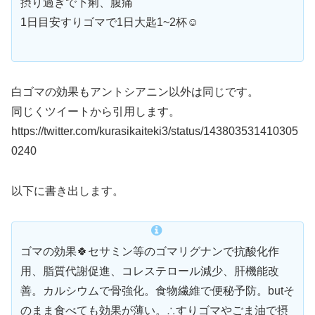
摂り過ぎで下痢、腹痛
1日目安すりゴマで1日大匙1~2杯☺️
白ゴマの効果もアントシアニン以外は同じです。
同じくツイートから引用します。
https://twitter.com/kurasikaiteki3/status/143803531410305
0240
以下に書き出します。
ゴマの効果🍀セサミン等のゴマリグナンで抗酸化作
用、脂質代謝促進、コレステロール減少、肝機能改
善。カルシウムで骨強化。食物繊維で便秘予防。butそ
のまま食べても効果が薄い。∴すりゴマやごま油で摂