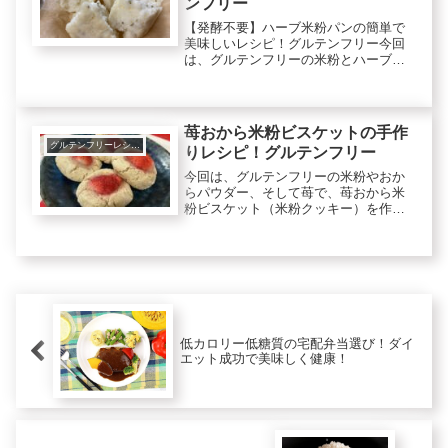
ンフリー
【発酵不要】ハーブ米粉パンの簡単で
美味しいレシピ！グルテンフリー今回
は、グルテンフリーの米粉とハーブな
どで、発酵不要のハーブ米粉パンを作
ります。米粉は、ダイエットによく、
コレステロールを下げる効果も期待で
きます。ハーブは、今回ローズマリー
苺おから米粉ビスケットの手作
を...
グルテンフリーレシピで美肌健康ダイエット！
りレシピ！グルテンフリー
今回は、グルテンフリーの米粉やおか
らパウダー、そして苺で、苺おから米
粉ビスケット（米粉クッキー）を作り
ます。米粉はダイエットに良くコレス
テロールを下げる効果も期待できま
す。おからパウダーは、食物繊維が多
いので腸内環境の改善になり便秘予
防、ダ...
低カロリー低糖質の宅配弁当選び！ダイ
エット成功で美味しく健康！