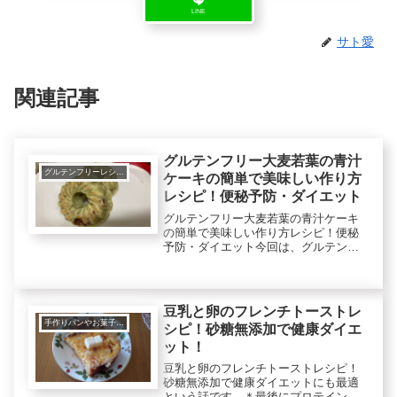
LINE
サト愛
関連記事
グルテンフリー大麦若葉の青汁
グルテンフリーレシピで美肌健康ダイエット！
ケーキの簡単で美味しい作り方
レシピ！便秘予防・ダイエット
グルテンフリー大麦若葉の青汁ケーキ
の簡単で美味しい作り方レシピ！便秘
予防・ダイエット今回は、グルテンフ
リーの青汁ケーキを作ります。青汁
は、大麦若葉の青汁粉末を使います。
他ではオートミール、米粉なども使い
ます。大麦若葉の青汁は、老化予防、
豆乳と卵のフレンチトーストレ
整腸...
手作りパンやお菓子など
シピ！砂糖無添加で健康ダイエ
ット！
豆乳と卵のフレンチトーストレシピ！
砂糖無添加で健康ダイエットにも最適
という話です。＊最後にプロテインが