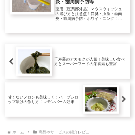
炎・歯周病予防等
薬用（医薬部外品）マウスウォッシュ
の選び方と注意点！口臭・虫歯・歯肉
炎・歯周病予防・ホワイトニング！マ
ウスウォッシュとは、口臭を抑えた
り、虫歯や歯周病を予防するために用
いる液体製品の総称のことです。一般
に、デンタルリンス、マウスウォッシ
ュ、...
千寿藻のアカモクが人気！美味しい食べ
方とスーパーフードの栄養素も豊富
甘くないメロンも美味しく！ハーブシロ
ップ漬けの作り方！レモンバーム効果
ホーム
商品やサービスの紹介レビュー