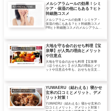
メルシアラムールの効果！シミ
商品やサービスの紹介レビュー
ケア・保湿の他にもある？ヒト
幹細胞コスメ
メルシアラムールの効果！シミケア・
保湿の他にもある？ヒト幹細胞コスメ
PRヒト幹細胞コスメのメルシアラムー
ルオールインワンセラムの効果が気に
なったのでシミケア・保湿の他にも何
かあるのかを調べてみました。2023年5
月2日追記メルシアラムール...
大地を守る会のおせち料理【宝
商品やサービスの紹介レビュー
泉華】が人気の理由とメリット
や注意点
大地を守る会のおせち料理【宝泉華
（ほうせんか）】が人気の理由とメリ
ットや注意点今年も、おせちを注文す
る季節が近づいています。早めに注文
するとお得なので色々調べています
が、一般的なおせちは、添加物が入っ
ているのが気になります。手作りした
YUWAERU（結わえる）寝かせ
方が良...
商品やサービスの紹介レビュー
玄米の口コミとメリット、デメ
リット対策！
YUWAERU（結わえる）寝かせ玄米の
口コミとメリット、デメリット対策！