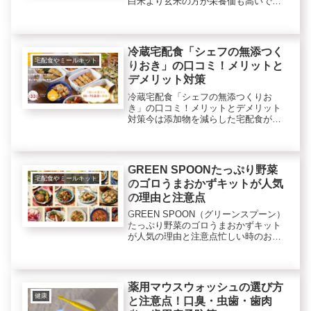
白米より玄米の方が栄養価も高いで
す。しかし食べ難かったり美味しくな
かったり炊くのが面倒だったりしま
す。そこで美味しい玄米で手軽に食べ
ることができるのはないかな？とリサ
冷蔵宅配食「シェフの無添つく
ー...
宅配食やミールキット
りおき」の口コミ！メリットと
デメリット対策
冷蔵宅配食「シェフの無添つくりお
き」の口コミ！メリットとデメリット
対策今は添加物を減らした宅配食が
色々出てきたので興味津々の私です。
そんな中でもこれは便利で良いなと思
ったのが徹底的に添加物不使用の冷蔵
宅配食【シェフの無添つくりおき】で
GREEN SPOONたっぷり野菜
す。冷...
宅配食やミールキット
のゴロうまおかずキットが人気
の理由と注意点
GREEN SPOON（グリーンスプーン）
たっぷり野菜のゴロうまおかずキット
が人気の理由と注意点忙しい時のおう
ちごはん、どうしていますか？野菜を
たくさん食べたいと思っても作る時間
がなくて、スーパーやコンビニのお弁
当やお惣菜を買って食べること...
薬用マウスウォッシュの選び方
健康
と注意点！口臭・虫歯・歯肉