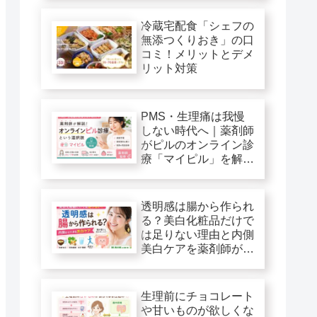
冷蔵宅配食「シェフの
無添つくりおき」の口
コミ！メリットとデメ
リット対策
PMS・生理痛は我慢
しない時代へ｜薬剤師
がピルのオンライン診
療「マイピル」を解
説！
透明感は腸から作られ
る？美白化粧品だけで
は足りない理由と内側
美白ケアを薬剤師が解
説
生理前にチョコレート
や甘いものが欲しくな