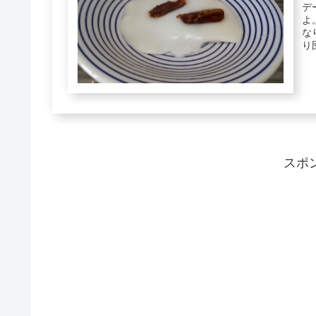
デ
よ
な
り
ま..
スポ