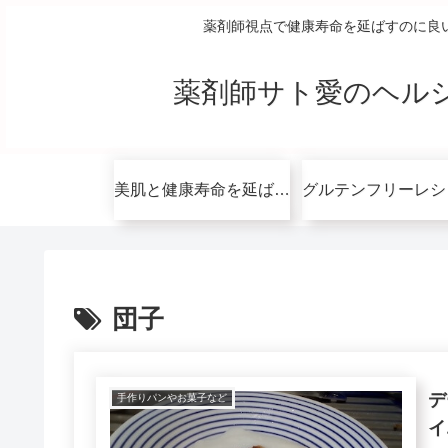
薬剤師視点で健康寿命を延ばすのに良
薬剤師サト愛のヘル
美肌と健康寿命を延ばすコツ無料講座
団子
デ
手作りパンやお菓子など
イ