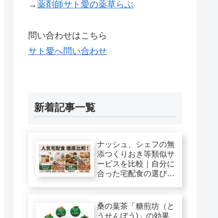
→
薬剤師サト愛の薬草らぶ
問い合わせはこちら
サト愛へ問い合わせ
新着記事一覧
ナッシュ、シェフの無
添つくりおき等類似サ
ービスを比較｜自分に
合った宅配食の選び
方！
桑の葉茶「糖煎坊（と
うせんぼう)」の効果