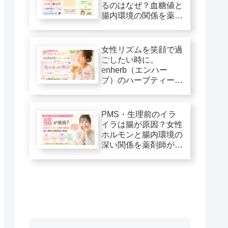
るのはなぜ？血糖値と
腸内環境の関係を薬剤
師が解説
女性リズムを笑顔で過
ごしたい時に。
enherb（エンハー
ブ）のハーブティーが
気になった理由
PMS・生理前のイラ
イラは腸が原因？女性
ホルモンと腸内環境の
深い関係を薬剤師が解
説