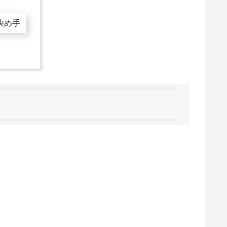
決め手
。