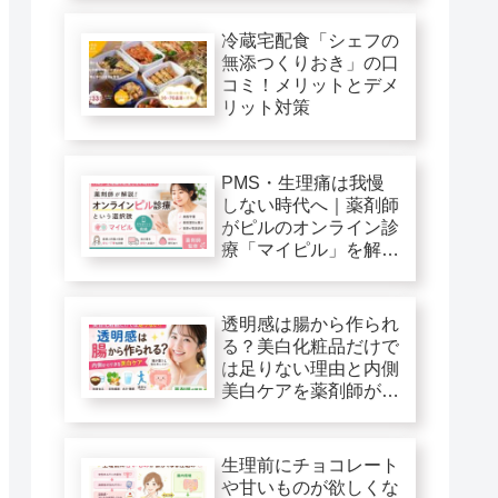
冷蔵宅配食「シェフの
無添つくりおき」の口
コミ！メリットとデメ
リット対策
PMS・生理痛は我慢
しない時代へ｜薬剤師
がピルのオンライン診
療「マイピル」を解
説！
透明感は腸から作られ
る？美白化粧品だけで
は足りない理由と内側
美白ケアを薬剤師が解
説
生理前にチョコレート
や甘いものが欲しくな