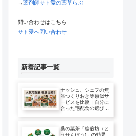
→
薬剤師サト愛の薬草らぶ
問い合わせはこちら
サト愛へ問い合わせ
新着記事一覧
ナッシュ、シェフの無
添つくりおき等類似サ
ービスを比較｜自分に
合った宅配食の選び
方！
桑の葉茶「糖煎坊（と
うせんぼう)」の効果