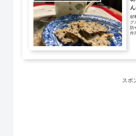
ん
材
グ
防
作
ル..
スポ