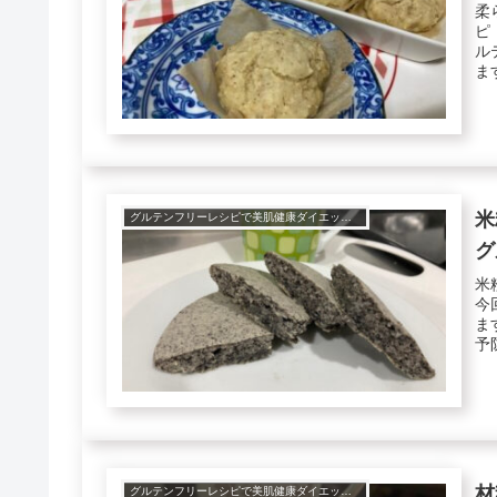
柔
ピ
ル
ま
肌、
米
グルテンフリーレシピで美肌健康ダイエット！
グ
米
今
ま
予
作..
材
グルテンフリーレシピで美肌健康ダイエット！