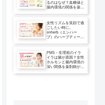
るのはなぜ？血糖値と
腸内環境の関係を薬剤
師が解説
女性リズムを笑顔で過
ごしたい時に。
enherb（エンハー
ブ）のハーブティーが
気になった理由
PMS・生理前のイラ
イラは腸が原因？女性
ホルモンと腸内環境の
深い関係を薬剤師が解
説