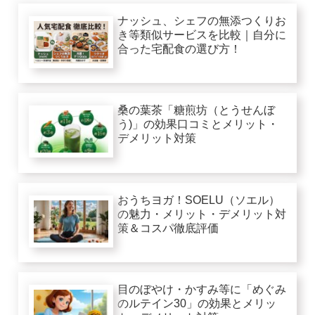
ナッシュ、シェフの無添つくりお
き等類似サービスを比較｜自分に
合った宅配食の選び方！
桑の葉茶「糖煎坊（とうせんぼ
う)」の効果口コミとメリット・
デメリット対策
おうちヨガ！SOELU（ソエル）
の魅力・メリット・デメリット対
策＆コスパ徹底評価
目のぼやけ・かすみ等に「めぐみ
のルテイン30」の効果とメリッ