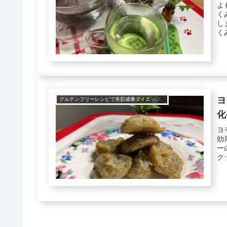
よ
く
し
く
実..
ヨ
グルテンフリーレシピで美肌健康ダイエット！
化
ヨ
効
ー
ク
も..