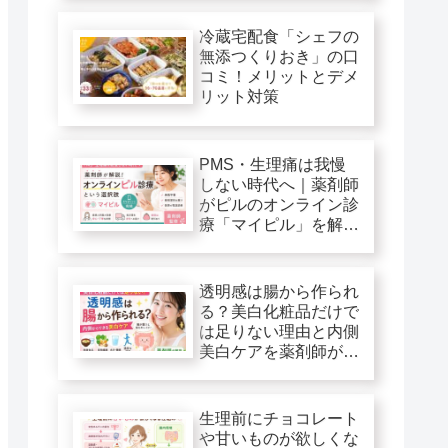
冷蔵宅配食「シェフの
無添つくりおき」の口
コミ！メリットとデメ
リット対策
PMS・生理痛は我慢
しない時代へ｜薬剤師
がピルのオンライン診
療「マイピル」を解
説！
透明感は腸から作られ
る？美白化粧品だけで
は足りない理由と内側
美白ケアを薬剤師が解
説
生理前にチョコレート
や甘いものが欲しくな