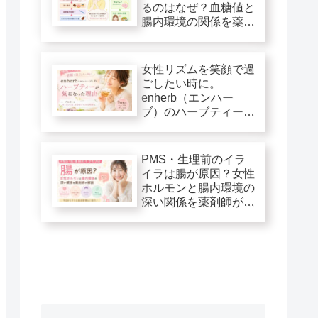
るのはなぜ？血糖値と
腸内環境の関係を薬剤
師が解説
女性リズムを笑顔で過
ごしたい時に。
enherb（エンハー
ブ）のハーブティーが
気になった理由
PMS・生理前のイラ
イラは腸が原因？女性
ホルモンと腸内環境の
深い関係を薬剤師が解
説