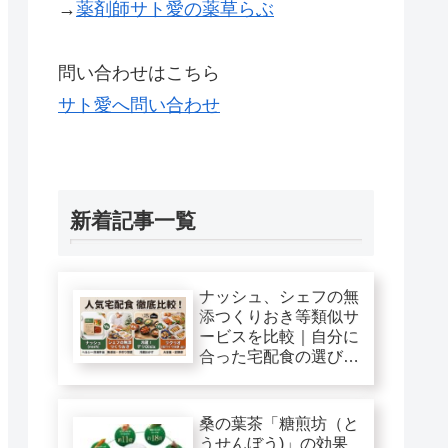
→
薬剤師サト愛の薬草らぶ
問い合わせはこちら
サト愛へ問い合わせ
新着記事一覧
ナッシュ、シェフの無
添つくりおき等類似サ
ービスを比較｜自分に
合った宅配食の選び
方！
桑の葉茶「糖煎坊（と
うせんぼう)」の効果