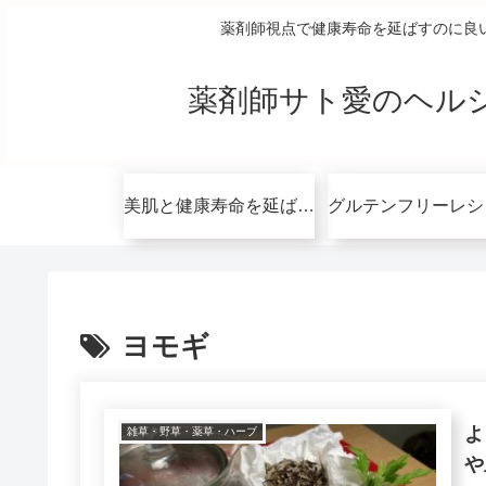
薬剤師視点で健康寿命を延ばすのに良
薬剤師サト愛のヘル
美肌と健康寿命を延ばすコツ無料講座
ヨモギ
よ
雑草・野草・薬草・ハーブ
や