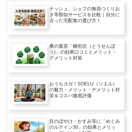
ナッシュ、シェフの無添つくりお
き等類似サービスを比較｜自分に
合った宅配食の選び方！
桑の葉茶「糖煎坊（とうせんぼ
う)」の効果口コミとメリット・
デメリット対策
おうちヨガ！SOELU（ソエル）
の魅力・メリット・デメリット対
策＆コスパ徹底評価
目のぼやけ・かすみ等に「めぐみ
のルテイン30」の効果とメリッ