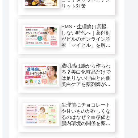
リット対策
PMS・生理痛は我慢
しない時代へ｜薬剤師
がピルのオンライン診
療「マイピル」を解
説！
透明感は腸から作られ
る？美白化粧品だけで
は足りない理由と内側
美白ケアを薬剤師が解
説
生理前にチョコレート
や甘いものが欲しくな
るのはなぜ？血糖値と
腸内環境の関係を薬剤
師が解説