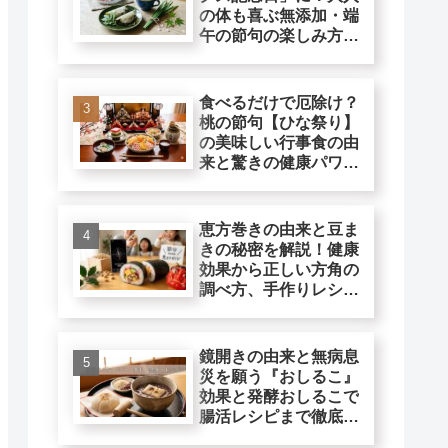
の体も喜ぶ無添加・端
午の節句の楽しみ方と
は
食べるだけで厄除け？
桃の節句【ひな祭り】
の美味しい行事食の由
来と驚きの健康パワ
ー！
恵方巻きの由来と豆ま
きの秘密を解説！健康
効果から正しい方角の
調べ方、手作りレシピ
まで
鏡開きの由来と無病息
災を願う『おしるこ』
効果と発酵おしるこで
腸活レシピまで徹底解
説