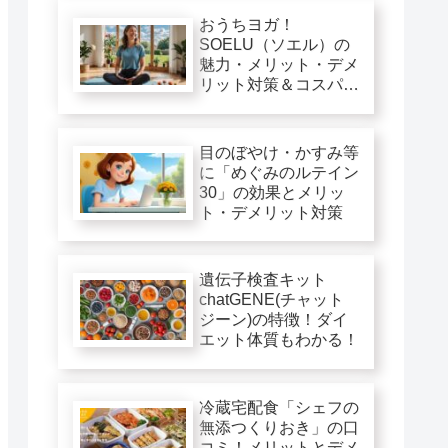
おうちヨガ！
SOELU（ソエル）の
魅力・メリット・デメ
リット対策＆コスパ徹
底評価
目のぼやけ・かすみ等
に「めぐみのルテイン
30」の効果とメリッ
ト・デメリット対策
遺伝子検査キット
chatGENE(チャット
ジーン)の特徴！ダイ
エット体質もわかる！
冷蔵宅配食「シェフの
無添つくりおき」の口
コミ！メリットとデメ