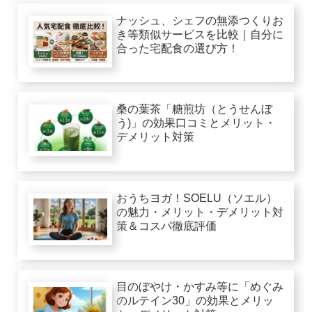
ナッシュ、シェフの無添つくりお
き等類似サービスを比較｜自分に
合った宅配食の選び方！
桑の葉茶「糖煎坊（とうせんぼ
う)」の効果口コミとメリット・
デメリット対策
おうちヨガ！SOELU（ソエル）
の魅力・メリット・デメリット対
策＆コスパ徹底評価
目のぼやけ・かすみ等に「めぐみ
のルテイン30」の効果とメリッ