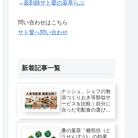
→
薬剤師サト愛の薬草らぶ
問い合わせはこちら
サト愛へ問い合わせ
新着記事一覧
ナッシュ、シェフの無
添つくりおき等類似サ
ービスを比較｜自分に
合った宅配食の選び
方！
桑の葉茶「糖煎坊（と
うせんぼう)」の効果