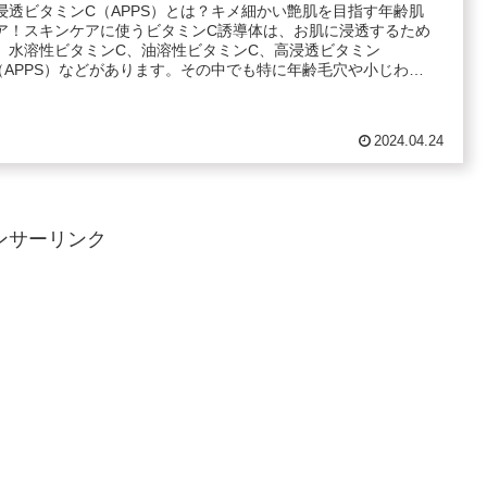
浸透ビタミンC（APPS）とは？キメ細かい艶肌を目指す年齢肌
ア！スキンケアに使うビタミンC誘導体は、お肌に浸透するため
、水溶性ビタミンC、油溶性ビタミンC、高浸透ビタミン
（APPS）などがあります。その中でも特に年齢毛穴や小じわに
.
2024.04.24
ンサーリンク