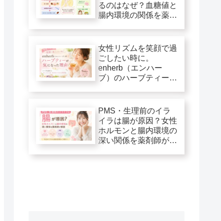
るのはなぜ？血糖値と
腸内環境の関係を薬剤
師が解説
女性リズムを笑顔で過
ごしたい時に。
enherb（エンハー
ブ）のハーブティーが
気になった理由
PMS・生理前のイラ
イラは腸が原因？女性
ホルモンと腸内環境の
深い関係を薬剤師が解
説