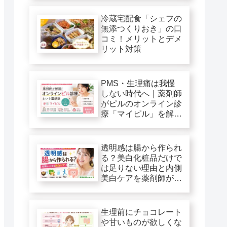
冷蔵宅配食「シェフの
無添つくりおき」の口
コミ！メリットとデメ
リット対策
PMS・生理痛は我慢
しない時代へ｜薬剤師
がピルのオンライン診
療「マイピル」を解
説！
透明感は腸から作られ
る？美白化粧品だけで
は足りない理由と内側
美白ケアを薬剤師が解
説
生理前にチョコレート
や甘いものが欲しくな