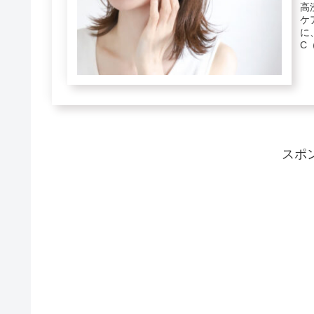
高
ケ
に
C
人..
スポ