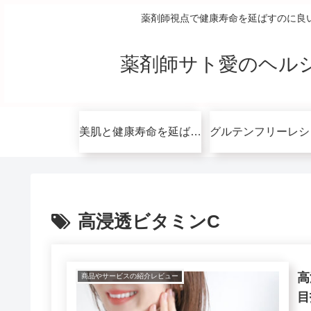
薬剤師視点で健康寿命を延ばすのに良
薬剤師サト愛のヘル
美肌と健康寿命を延ばすコツ無料講座
高浸透ビタミンC
高
商品やサービスの紹介レビュー
目