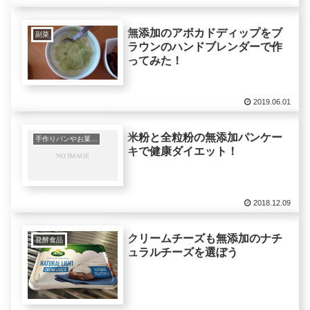
無添加のアボカドディップをブ
副菜
ラウンのハンドブレンダーで作
ってみた！
2019.06.01
米粉と全粒粉の無添加パンケー
手作りパンやお菓子など
キで健康ダイエット！
2018.12.09
クリームチーズも無添加のナチ
発酵食品
ュラルチーズを選ぼう