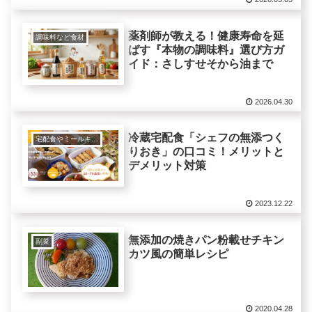
薬剤師が教える！健康寿命を延
調味料など食材
ばす『本物の調味料』選び方ガ
イド：さしすせそから油まで
2026.04.30
冷蔵宅配食「シェフの無添つく
宅配食やミールキット
りおき」の口コミ！メリットと
デメリット対策
2023.12.22
無添加の焼きパン粉載せチキン
副菜
カツ風の簡単レシピ
2020.04.28