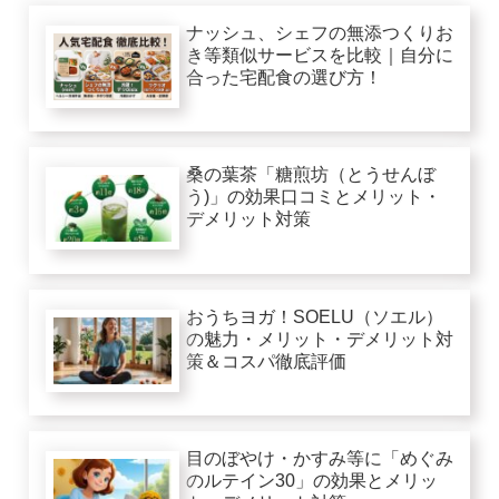
ナッシュ、シェフの無添つくりお
き等類似サービスを比較｜自分に
合った宅配食の選び方！
桑の葉茶「糖煎坊（とうせんぼ
う)」の効果口コミとメリット・
デメリット対策
おうちヨガ！SOELU（ソエル）
の魅力・メリット・デメリット対
策＆コスパ徹底評価
目のぼやけ・かすみ等に「めぐみ
のルテイン30」の効果とメリッ