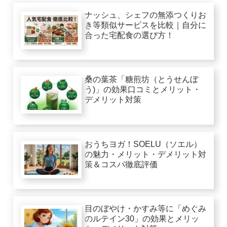
ナッシュ、シェフの無添つくりお
き等類似サービスを比較｜自分に
合った宅配食の選び方！
桑の葉茶「糖煎坊（とうせんぼ
う)」の効果口コミとメリット・
デメリット対策
おうちヨガ！SOELU（ソエル）
の魅力・メリット・デメリット対
策＆コスパ徹底評価
目のぼやけ・かすみ等に「めぐみ
のルテイン30」の効果とメリッ