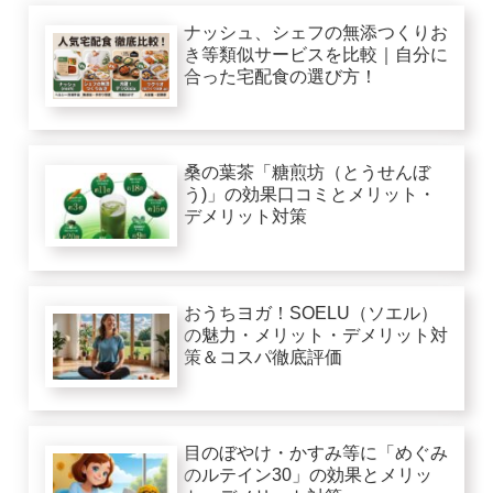
ナッシュ、シェフの無添つくりお
き等類似サービスを比較｜自分に
合った宅配食の選び方！
桑の葉茶「糖煎坊（とうせんぼ
う)」の効果口コミとメリット・
デメリット対策
おうちヨガ！SOELU（ソエル）
の魅力・メリット・デメリット対
策＆コスパ徹底評価
目のぼやけ・かすみ等に「めぐみ
のルテイン30」の効果とメリッ