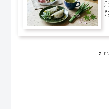
こ
午
さ
と
スポ