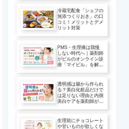
冷蔵宅配食「シェフの
無添つくりおき」の口
コミ！メリットとデメ
リット対策
PMS・生理痛は我慢
しない時代へ｜薬剤師
がピルのオンライン診
療「マイピル」を解
説！
透明感は腸から作られ
る？美白化粧品だけで
は足りない理由と内側
美白ケアを薬剤師が解
説
生理前にチョコレート
や甘いものが欲しくな