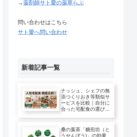
→
薬剤師サト愛の薬草らぶ
問い合わせはこちら
サト愛へ問い合わせ
新着記事一覧
ナッシュ、シェフの無
添つくりおき等類似サ
ービスを比較｜自分に
合った宅配食の選び
方！
桑の葉茶「糖煎坊（と
うせんぼう)」の効果