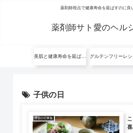
薬剤師視点で健康寿命を延ばすのに良
薬剤師サト愛のヘル
美肌と健康寿命を延ばすコツ無料講座
子供の日
こ
季節の行事食
喜