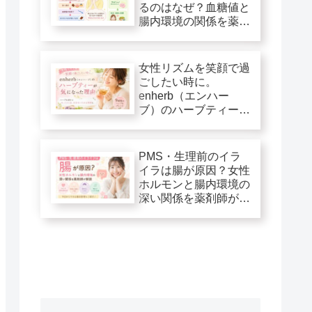
るのはなぜ？血糖値と
腸内環境の関係を薬剤
師が解説
女性リズムを笑顔で過
ごしたい時に。
enherb（エンハー
ブ）のハーブティーが
気になった理由
PMS・生理前のイラ
イラは腸が原因？女性
ホルモンと腸内環境の
深い関係を薬剤師が解
説