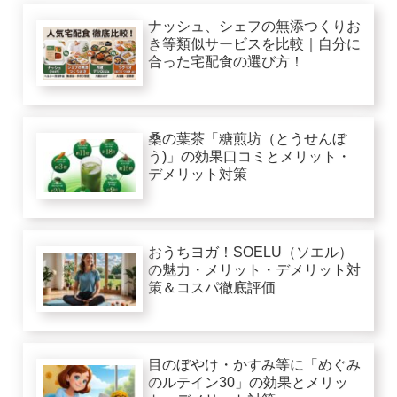
ナッシュ、シェフの無添つくりお
き等類似サービスを比較｜自分に
合った宅配食の選び方！
桑の葉茶「糖煎坊（とうせんぼ
う)」の効果口コミとメリット・
デメリット対策
おうちヨガ！SOELU（ソエル）
の魅力・メリット・デメリット対
策＆コスパ徹底評価
目のぼやけ・かすみ等に「めぐみ
のルテイン30」の効果とメリッ