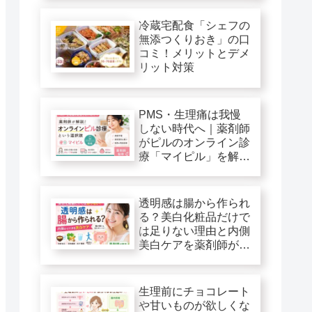
冷蔵宅配食「シェフの
無添つくりおき」の口
コミ！メリットとデメ
リット対策
PMS・生理痛は我慢
しない時代へ｜薬剤師
がピルのオンライン診
療「マイピル」を解
説！
透明感は腸から作られ
る？美白化粧品だけで
は足りない理由と内側
美白ケアを薬剤師が解
説
生理前にチョコレート
や甘いものが欲しくな