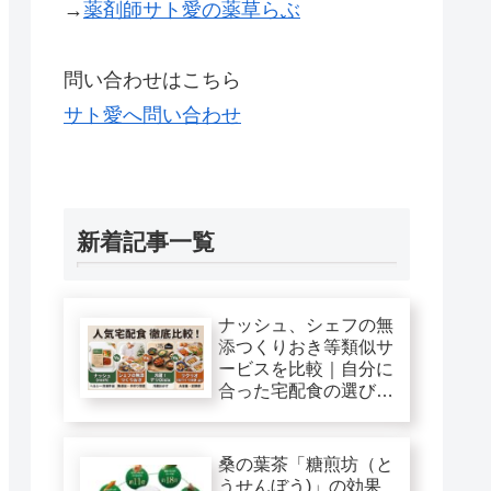
→
薬剤師サト愛の薬草らぶ
問い合わせはこちら
サト愛へ問い合わせ
新着記事一覧
ナッシュ、シェフの無
添つくりおき等類似サ
ービスを比較｜自分に
合った宅配食の選び
方！
桑の葉茶「糖煎坊（と
うせんぼう)」の効果