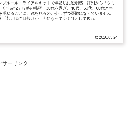
ンプルールトライアルキットで年齢肌に透明感！評判から「シミ
1・くすみ*2」攻略の秘密！30代を過ぎ、40代、50代、60代と年
を重ねるごとに、鏡を見るのが少しずつ憂鬱になっていません
？「若い頃の日焼けが、今になってシミ*1として現れ...
2026.03.24
ンサーリンク