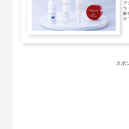
ア
*
齢
か
スポ