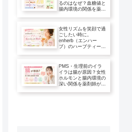
るのはなぜ？血糖値と
腸内環境の関係を薬剤
師が解説
女性リズムを笑顔で過
ごしたい時に。
enherb（エンハー
ブ）のハーブティーが
気になった理由
PMS・生理前のイラ
イラは腸が原因？女性
ホルモンと腸内環境の
深い関係を薬剤師が解
説