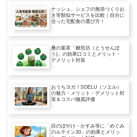
ナッシュ、シェフの無添つくりお
き等類似サービスを比較｜自分に
合った宅配食の選び方！
桑の葉茶「糖煎坊（とうせんぼ
う)」の効果口コミとメリット・
デメリット対策
おうちヨガ！SOELU（ソエル）
の魅力・メリット・デメリット対
策＆コスパ徹底評価
目のぼやけ・かすみ等に「めぐみ
のルテイン30」の効果とメリッ