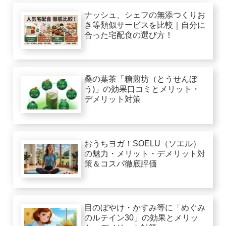
ナッシュ、シェフの無添つくりお
き等類似サービスを比較｜自分に
合った宅配食の選び方！
桑の葉茶「糖煎坊（とうせんぼ
う)」の効果口コミとメリット・
デメリット対策
おうちヨガ！SOELU（ソエル）
の魅力・メリット・デメリット対
策＆コスパ徹底評価
目のぼやけ・かすみ等に「めぐみ
のルテイン30」の効果とメリッ