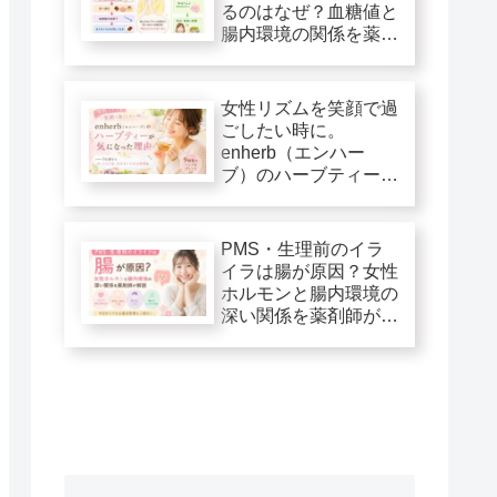
るのはなぜ？血糖値と
腸内環境の関係を薬剤
師が解説
女性リズムを笑顔で過
ごしたい時に。
enherb（エンハー
ブ）のハーブティーが
気になった理由
PMS・生理前のイラ
イラは腸が原因？女性
ホルモンと腸内環境の
深い関係を薬剤師が解
説