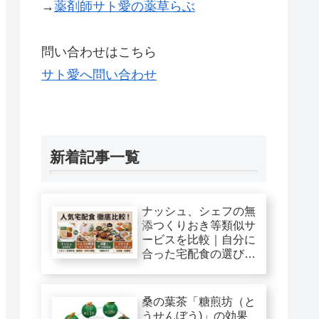
→
薬剤師サト愛の薬草らぶ
問い合わせはこちら
サト愛へ問い合わせ
新着記事一覧
ナッシュ、シェフの無
添つくりおき等類似サ
ービスを比較｜自分に
合った宅配食の選び
方！
桑の葉茶「糖煎坊（と
うせんぼう)」の効果