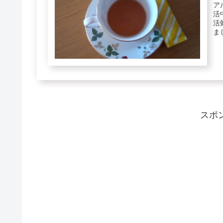
ア
活
活
ま
スポ