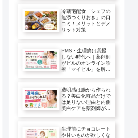
冷蔵宅配食「シェフの
無添つくりおき」の口
コミ！メリットとデメ
リット対策
PMS・生理痛は我慢
しない時代へ｜薬剤師
がピルのオンライン診
療「マイピル」を解
説！
透明感は腸から作られ
る？美白化粧品だけで
は足りない理由と内側
美白ケアを薬剤師が解
説
生理前にチョコレート
や甘いものが欲しくな