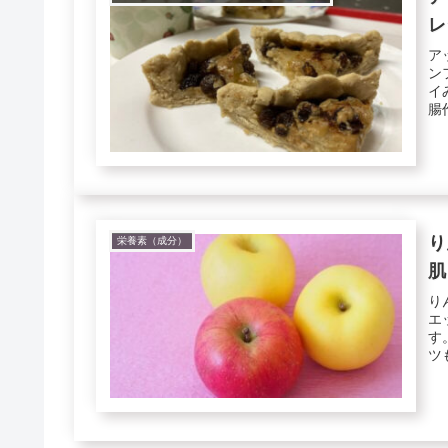
レ
ア
ン
イ
腸
も..
り
栄養素（成分）
肌
り
エ
す
ツ