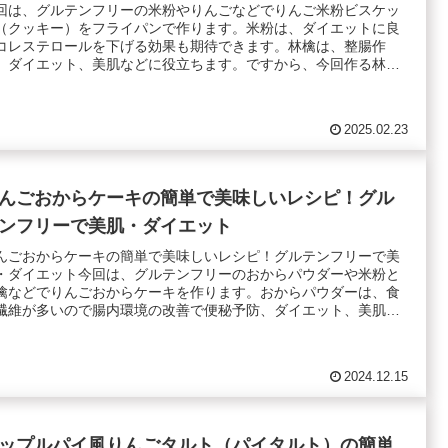
回は、グルテンフリーの米粉やりんごなどでりんご米粉ビスケッ
（クッキー）をフライパンで作ります。米粉は、ダイエットに良
コレステロールを下げる効果も期待できます。林檎は、整腸作
、ダイエット、美肌などに役立ちます。ですから、今回作る林檎
.
2025.02.23
んごおからケーキの簡単で美味しいレシピ！グル
ンフリーで美肌・ダイエット
んごおからケーキの簡単で美味しいレシピ！グルテンフリーで美
・ダイエット今回は、グルテンフリーのおからパウダーや米粉と
檎などでりんごおからケーキを作ります。おからパウダーは、食
繊維が多いので腸内環境の改善で便秘予防、ダイエット、美肌
.
2024.12.15
ップルパイ風りんごタルト（パイタルト）の簡単