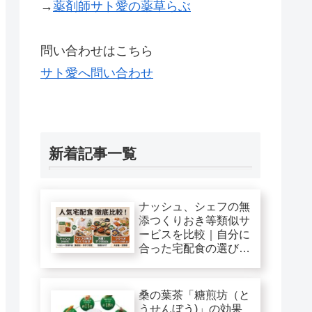
→
薬剤師サト愛の薬草らぶ
問い合わせはこちら
サト愛へ問い合わせ
新着記事一覧
ナッシュ、シェフの無
添つくりおき等類似サ
ービスを比較｜自分に
合った宅配食の選び
方！
桑の葉茶「糖煎坊（と
うせんぼう)」の効果