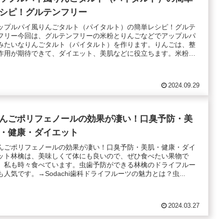
シピ！グルテンフリー
ップルパイ風りんごタルト（パイタルト）の簡単レシピ！グルテ
フリー今回は、グルテンフリーの米粉とりんごなどでアップルパ
みたいなりんごタルト（パイタルト）を作ります。りんごは、整
作用が期待できて、ダイエット、美肌などに役立ちます。米粉
.
2024.09.29
んごポリフェノールの効果が凄い！口臭予防・美
・健康・ダイエット
んごポリフェノールの効果が凄い！口臭予防・美肌・健康・ダイ
ット林檎は、美味しくて体にも良いので、ぜひ食べたい果物で
。私も時々食べています。虫歯予防ができる林檎のドライフルー
も人気です。→Sodachi歯科ドライフルーツの魅力とは？虫...
2024.03.27