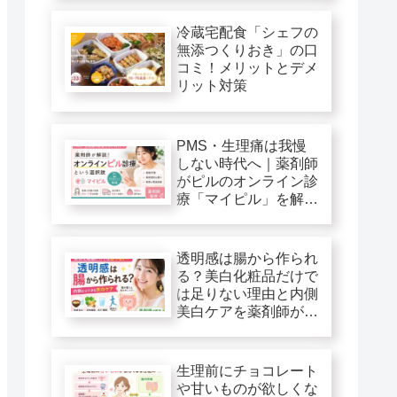
冷蔵宅配食「シェフの
無添つくりおき」の口
コミ！メリットとデメ
リット対策
PMS・生理痛は我慢
しない時代へ｜薬剤師
がピルのオンライン診
療「マイピル」を解
説！
透明感は腸から作られ
る？美白化粧品だけで
は足りない理由と内側
美白ケアを薬剤師が解
説
生理前にチョコレート
や甘いものが欲しくな