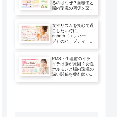
るのはなぜ？血糖値と
腸内環境の関係を薬剤
師が解説
女性リズムを笑顔で過
ごしたい時に。
enherb（エンハー
ブ）のハーブティーが
気になった理由
PMS・生理前のイラ
イラは腸が原因？女性
ホルモンと腸内環境の
深い関係を薬剤師が解
説