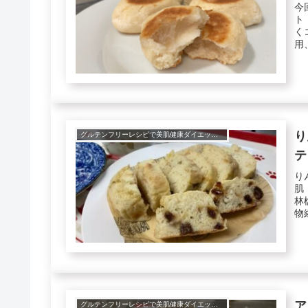
今
ト
く
用
米..
り
グルテンフリーレシピで美肌健康ダイエット！
テ
り
肌
林
物
に..
ア
グルテンフリーレシピで美肌健康ダイエット！