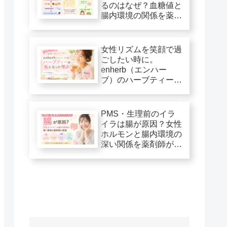
るのはなぜ？血糖値と
腸内環境の関係を薬剤
師が解説
女性リズムを笑顔で過
ごしたい時に。
enherb（エンハー
ブ）のハーブティーが
気になった理由
PMS・生理前のイラ
イラは腸が原因？女性
ホルモンと腸内環境の
深い関係を薬剤師が解
説