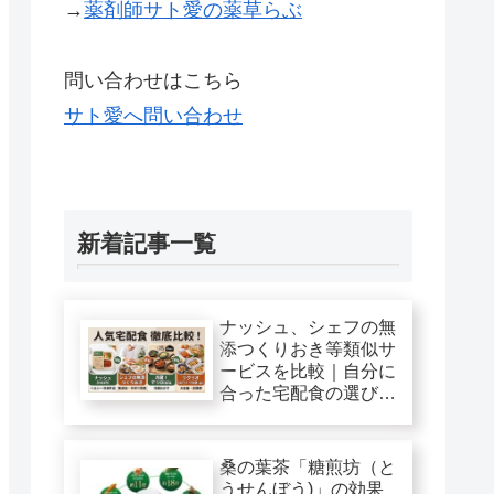
→
薬剤師サト愛の薬草らぶ
問い合わせはこちら
サト愛へ問い合わせ
新着記事一覧
ナッシュ、シェフの無
添つくりおき等類似サ
ービスを比較｜自分に
合った宅配食の選び
方！
桑の葉茶「糖煎坊（と
うせんぼう)」の効果