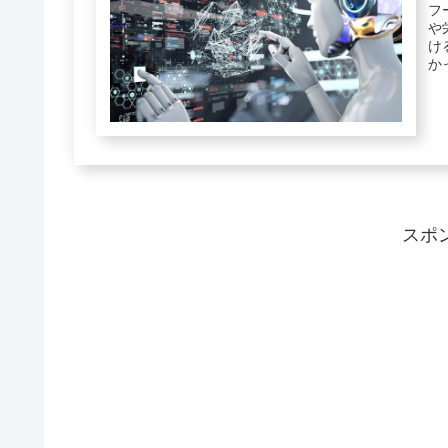
フ
や
け
か
スポ