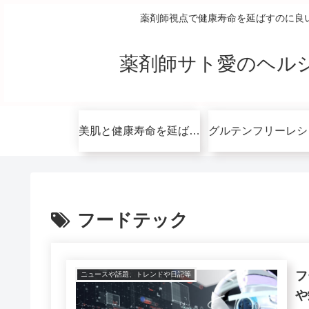
薬剤師視点で健康寿命を延ばすのに良
薬剤師サト愛のヘル
美肌と健康寿命を延ばすコツ無料講座
フードテック
フ
ニュースや話題、トレンドや日記等
や