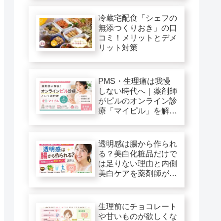
冷蔵宅配食「シェフの
無添つくりおき」の口
コミ！メリットとデメ
リット対策
PMS・生理痛は我慢
しない時代へ｜薬剤師
がピルのオンライン診
療「マイピル」を解
説！
透明感は腸から作られ
る？美白化粧品だけで
は足りない理由と内側
美白ケアを薬剤師が解
説
生理前にチョコレート
や甘いものが欲しくな