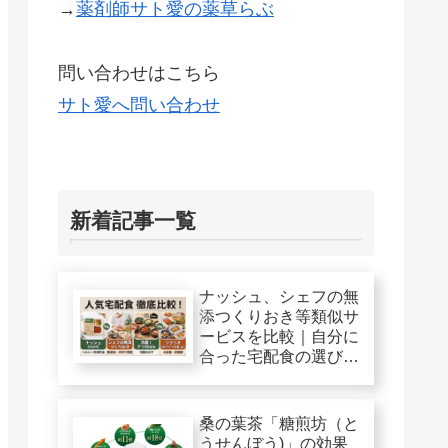
→
薬剤師サト愛の薬草らぶ
問い合わせはこちら
サト愛へ問い合わせ
新着記事一覧
ナッシュ、シェフの無
添つくりおき等類似サ
ービスを比較｜自分に
合った宅配食の選び
方！
桑の葉茶「糖煎坊（と
うせんぼう)」の効果