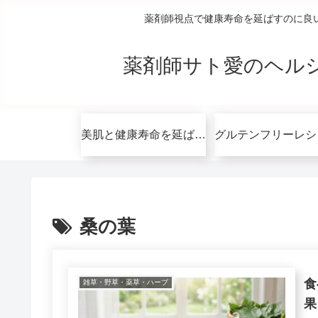
薬剤師視点で健康寿命を延ばすのに良
薬剤師サト愛のヘル
美肌と健康寿命を延ばすコツ無料講座
桑の葉
食
雑草・野草・薬草・ハーブ
果