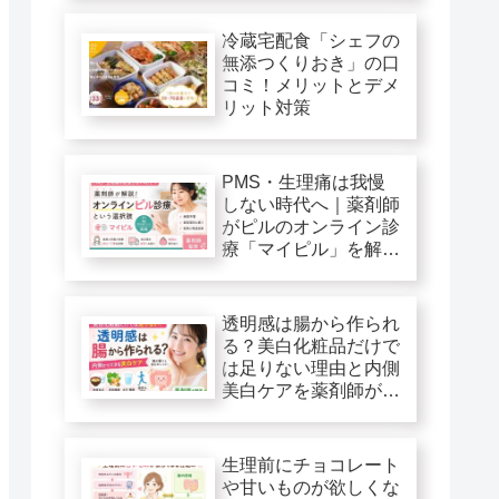
冷蔵宅配食「シェフの
無添つくりおき」の口
コミ！メリットとデメ
リット対策
PMS・生理痛は我慢
しない時代へ｜薬剤師
がピルのオンライン診
療「マイピル」を解
説！
透明感は腸から作られ
る？美白化粧品だけで
は足りない理由と内側
美白ケアを薬剤師が解
説
生理前にチョコレート
や甘いものが欲しくな