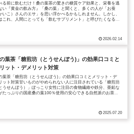
べる前に飲むだけ！桑の葉茶の驚きの糖質ケア効果と、栄養を逃
ない『黄金の飲み方』「桑の葉」と聞くと、多くの人が「お蚕
かいこ）さんのエサ」を思い浮かべるかもしれません。しかし、
はこれ、人間にとっても「飲むサプリメント」と呼びたくなるほ
.
2026.02.14
の葉茶「糖煎坊（とうせんぼう)」の効果口コミと
リット・デメリット対策
の葉茶「糖煎坊（とうせんぼう)」の効果口コミとメリット・デ
リット対策甘いものがやめられない人に注目されている「糖煎坊
とうせんぼう）」ぽっこり女性に注目の食物繊維や鉄分、亜鉛な
がたっぷりの国産桑の葉100％使用の安心できる自然派のお茶...
2025.07.20