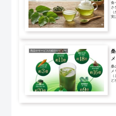
食
さ
（
実
ど..
桑
商品やサービスの紹介レビュー
メ
桑
メ
（
ど