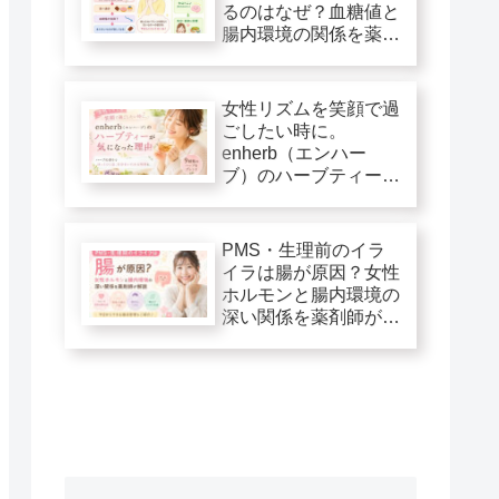
るのはなぜ？血糖値と
腸内環境の関係を薬剤
師が解説
女性リズムを笑顔で過
ごしたい時に。
enherb（エンハー
ブ）のハーブティーが
気になった理由
PMS・生理前のイラ
イラは腸が原因？女性
ホルモンと腸内環境の
深い関係を薬剤師が解
説