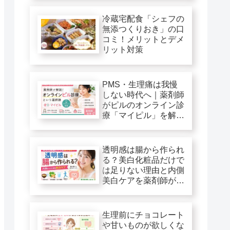
冷蔵宅配食「シェフの
無添つくりおき」の口
コミ！メリットとデメ
リット対策
PMS・生理痛は我慢
しない時代へ｜薬剤師
がピルのオンライン診
療「マイピル」を解
説！
透明感は腸から作られ
る？美白化粧品だけで
は足りない理由と内側
美白ケアを薬剤師が解
説
生理前にチョコレート
や甘いものが欲しくな