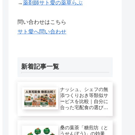
→
薬剤師サト愛の薬草らぶ
問い合わせはこちら
サト愛へ問い合わせ
新着記事一覧
ナッシュ、シェフの無
添つくりおき等類似サ
ービスを比較｜自分に
合った宅配食の選び
方！
桑の葉茶「糖煎坊（と
うせんぼう)」の効果