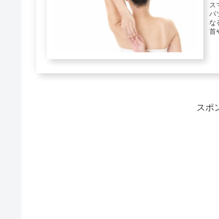
ス
パ
な
首
と..
スポ