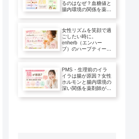
るのはなぜ？血糖値と
腸内環境の関係を薬剤
師が解説
女性リズムを笑顔で過
ごしたい時に。
enherb（エンハー
ブ）のハーブティーが
気になった理由
PMS・生理前のイラ
イラは腸が原因？女性
ホルモンと腸内環境の
深い関係を薬剤師が解
説