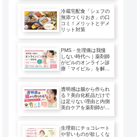
冷蔵宅配食「シェフの
無添つくりおき」の口
コミ！メリットとデメ
リット対策
PMS・生理痛は我慢
しない時代へ｜薬剤師
がピルのオンライン診
療「マイピル」を解
説！
透明感は腸から作られ
る？美白化粧品だけで
は足りない理由と内側
美白ケアを薬剤師が解
説
生理前にチョコレート
や甘いものが欲しくな