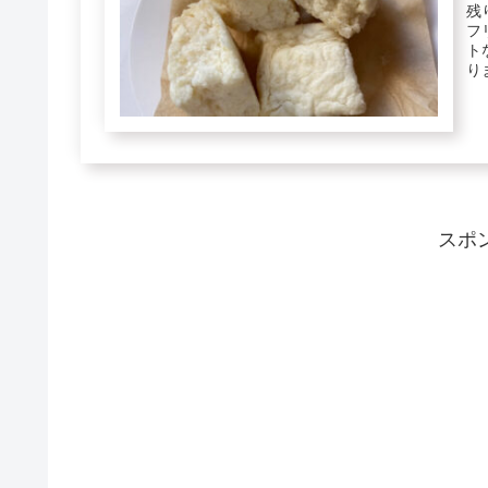
残
フ
ト
り
コ..
スポ