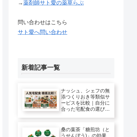
→
薬剤師サト愛の薬草らぶ
問い合わせはこちら
サト愛へ問い合わせ
新着記事一覧
ナッシュ、シェフの無
添つくりおき等類似サ
ービスを比較｜自分に
合った宅配食の選び
方！
桑の葉茶「糖煎坊（と
うせんぼう)」の効果